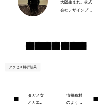
大阪生まれ。株式
会社デザインプラ
スという会社を経
営しています。 W
ordPressテーマTC
Dを運営したり、
ブログやメルマガ
を書いたりしてま
す。
アクセス解析結果
タガメ女
情報商材
とカエル
のような
男から見
ランディ