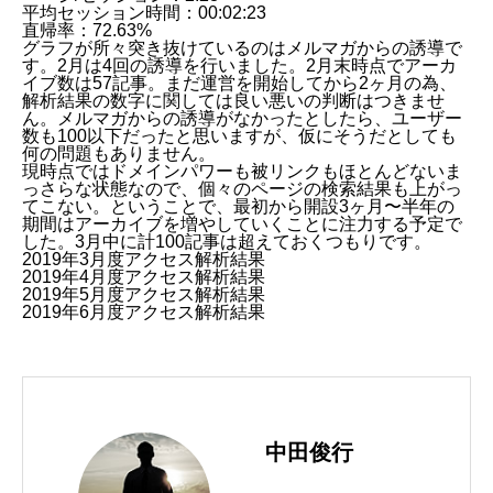
平均セッション時間：00:02:23
直帰率：72.63%
グラフが所々突き抜けているのは
メルマガ
からの誘導で
す。2月は4回の誘導を行いました。2月末時点でアーカ
イブ数は57記事。まだ運営を開始してから2ヶ月の為、
解析結果の数字に関しては良い悪いの判断はつきませ
ん。メルマガからの誘導がなかったとしたら、ユーザー
数も100以下だったと思いますが、仮にそうだとしても
何の問題もありません。
現時点ではドメインパワーも被リンクもほとんどないま
っさらな状態なので、個々のページの検索結果も上がっ
てこない。ということで、最初から開設3ヶ月〜半年の
期間はアーカイブを増やしていくことに注力する予定で
した。3月中に計100記事は超えておくつもりです。
2019年3月度アクセス解析結果
2019年4月度アクセス解析結果
2019年5月度アクセス解析結果
2019年6月度アクセス解析結果
中田俊行