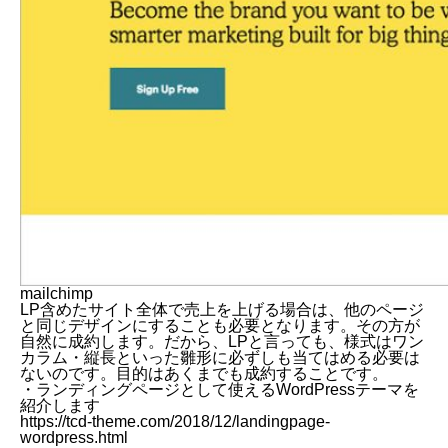
mailchimp
LP含めたサイト全体で売上を上げる場合は、他のページ
と同じデザインにすることも必要となります。その方が
自然に成約します。だから、LPと言っても、様式はワン
カラム・縦長といった雛形に必ずしも当てはめる必要は
ないのです。目的はあくまでも成約することです。
・ランディングページとして使える
WordPressテーマ
を
紹介します
https://tcd-theme.com/2018/12/landingpage-
wordpress.html