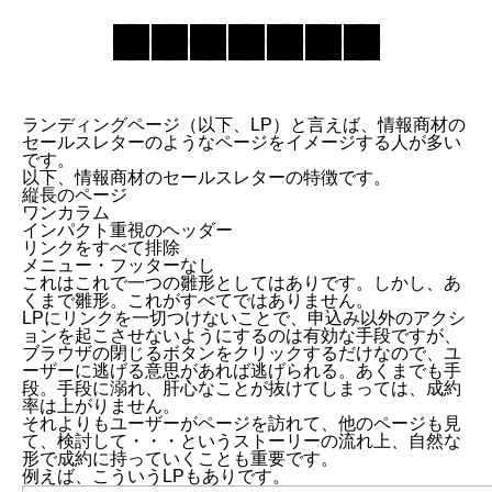
ランディングページ
（以下、LP）と言えば、情報商材の
セールスレターのようなページをイメージする人が多い
です。
以下、情報商材のセールスレターの特徴です。
縦長のページ
ワンカラム
インパクト重視のヘッダー
リンクをすべて排除
メニュー・フッターなし
これはこれで一つの雛形としてはありです。しかし、あ
くまで雛形。これがすべてではありません。
LPにリンクを一切つけないことで、申込み以外のアクシ
ョンを起こさせないようにするのは有効な手段ですが、
ブラウザの閉じるボタンをクリックするだけなので、ユ
ーザーに逃げる意思があれば逃げられる。あくまでも手
段。手段に溺れ、肝心なことが抜けてしまっては、成約
率は上がりません。
それよりもユーザーがページを訪れて、他のページも見
て、検討して・・・というストーリーの流れ上、自然な
形で成約に持っていくことも重要です。
例えば、こういうLPもありです。