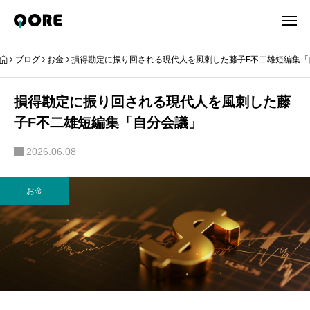
ブログ
お金
損得勘定に振り回される現代人を風刺した藤子F不二雄短編集「
損得勘定に振り回される現代人を風刺した藤
子F不二雄短編集「自分会議」
2026.06.08
お金