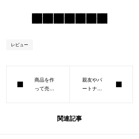
ordPressテーマTC
Dを運営したり、
ブログやメルマガ
を書いたりしてま
す。
レビュー
商品を作
親友やパ
って売る
ートナー
だけが、
がAIにな
経営では
る時代は
なかった
来る？
関連記事