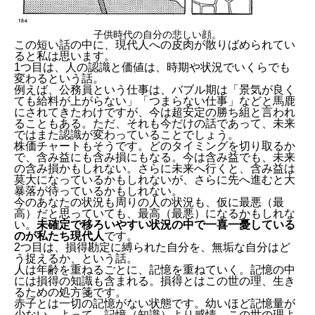
子供時代の自分の悲しい顔。
この短い話の中に、現代人への皮肉が散りばめられてい
ると私は思います。
1つ目は、
人の認識と価値は、時期や状況でいくらでも
変わる
という話。
例えば、公務員という仕事は、バブル期は「景気が良く
ても給料が上がらない」「つまらない仕事」などと馬鹿
にされてきたわけですが、今は超安定の勝ち組と言われ
ることもある。ただ、それも今だけの話であって、未来
ではまた認識が変わっていることでしょう。
株価チャートもそうです。どのタイミングを切り取るか
で、含み益にも含み損にもなる。今は含み益でも、未来
の含み損かもしれない。さらに未来へ行くと、含み益は
莫大になっているかもしれないが、さらに先へ進むと大
暴落が待っているかもしれない。
今のあなたの状況も周りの人の状況も、仮に最悪（最
高）だと思っていても、最高（最悪）になるかもしれな
い。
未確定で移ろいやすい状況の中で一喜一憂している
のが私たち現代人
です。
2つ目は、
損得勘定に縛られた自分を、無垢な自分はど
う捉えるか
、という話。
人は年齢を重ねるごとに、記憶を重ねていく。記憶の中
には損得の知識も含まれる。損得とはこの世の理、生き
るための処方箋です。
赤子とは一切の記憶がない状態です。幼いほど記憶量が
少ない。よって、記憶（知識）より感情、この世の理よ