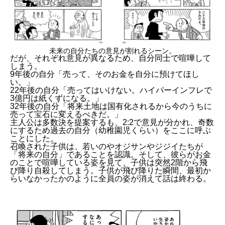
未来の自分たちの意見が割れるシーン。
だが、それぞれ意見が異なるため、自分同士で喧嘩して
しまう。
9年後の自分「売って、そのお金を自分に預けてほし
い。」
22年後の自分「売ってはいけない。ハイパーインフレで
3億円は紙くずになる。」
32年後の自分「将来土地は国有化されるから今のうちに
売って宝石に変えるべきだ。」
主人公は多数決を提案するも、2:2で意見が分かれ、奇数
にするため過去の自分（幼稚園児くらい）をここに呼ぶ
ことにした。
召喚された子供は、若いのやオジサンやジジイたちが
「将来の自分」であることを認識。そして、彼らがお金
のことで喧嘩している姿を見て、子供は突然2階から飛
び降り自殺してしまう。子供が飛び降りた瞬間、最初か
らいなかったかのように全員の姿が消えて話は終わる。