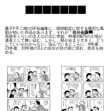
藤子F不二雄のSF短編集に、損得勘定に対する痛烈な風
刺が効いた作品があります。それが「
自分会議
」。
高校生くらいの主人公の元に突如、時価3億円の土地が
遺産として舞い込む。しかし、額があまり大きく、どう
していいかわからない。悩んでいるところに、9年後、
23年後、33年後の3人の自分が目の前に現れ、助言を始
める。