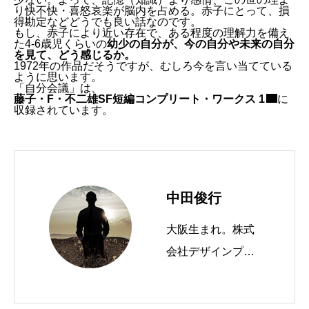
り快不快・喜怒哀楽が脳内を占める。赤子にとって、損
得勘定などどうでも良い話なのです。
もし、赤子により近い存在で、ある程度の理解力を備え
た4-6歳児くらいの
幼少の自分が、今の自分や未来の自分
を見て、どう感じるか。
1972年の作品だそうですが、むしろ今を言い当てている
ように思います。
「自分会議」は、
藤子・F・不二雄SF短編コンプリート・ワークス 1
に
収録されています。
中田俊行
大阪生まれ。株式
会社デザインプラ
スという会社を経
営しています。 W