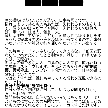
車の運転は慣れたときが恐い。仕事も同じです。
慣れによって得るものもあれば、失われるものもありま
す。得るものはスピードや楽さ、失われるものは例え
ば、集中力、注意力、創意工夫。
最初は集中してやる。けども、何度も同じ繰り返しをす
るうちに完成までのハードルは下がってくるので、気付
かないところで神経が行き届いてないところが出てく
る。
その時点で、「マンネリになってきてるな」「前回と変
わらない出来だな」などと制作物に対して、内省できる
人は、問題ない。
問題は内省できない人、自覚のない人です。慣れた時点
で成長はストップします。それどころか仕事が
前例踏
襲、思考停止、テンプレート化
することで、仕事の質は
劣化していきます。
ではどうすれば、誰しもやってくる慣れを克服できるの
か。それは、、、
自分の制作物に疑問を持つ
自分が作った制作物に対して、いつも疑問を投げかけ
る。それだけです。
疑問を持つのは、自信がないからではありません。より
よいものにするための疑問です。「どうすればもっと良
いものがつくれるか」そこにフォーカスするだけです。