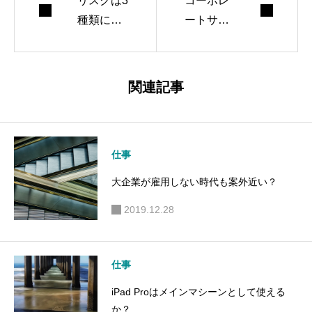
リスクは3
コーポレ
種類に分
ートサイ
けられ
トを作る
る。
メリット
関連記事
仕事
大企業が雇用しない時代も案外近い？
2019.12.28
仕事
iPad Proはメインマシーンとして使える
か？