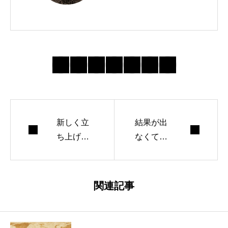
スという会社を経
営しています。 W
ordPressテーマTC
Dを運営したり、
ブログやメルマガ
を書いたりしてま
す。
新しく立
結果が出
ち上げた
なくても
ブログが
我慢が必
人気ブロ
要な時と
グになる
そうでな
関連記事
までの成
い時
長過程を
書きまし