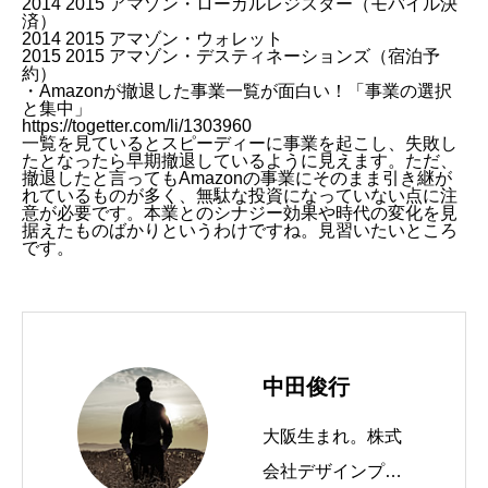
2014 2015 アマゾン・ローカルレジスター（モバイル決
済）
2014 2015 アマゾン・ウォレット
2015 2015
アマゾン・デスティネーションズ
（宿泊予
約）
・Amazonが撤退した事業一覧が面白い！「事業の選択
と集中」
https://togetter.com/li/1303960
一覧を見ているとスピーディーに事業を起こし、失敗し
たとなったら早期撤退しているように見えます。ただ、
撤退したと言ってもAmazonの事業にそのまま引き継が
れているものが多く、無駄な投資になっていない点に注
意が必要です。本業とのシナジー効果や時代の変化を見
据えたものばかりというわけですね。見習いたいところ
です。
中田俊行
大阪生まれ。株式
会社デザインプラ