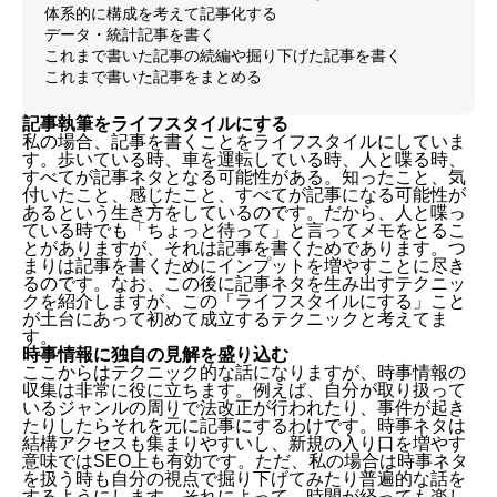
体系的に構成を考えて記事化する
データ・統計記事を書く
これまで書いた記事の続編や掘り下げた記事を書く
これまで書いた記事をまとめる
記事執筆をライフスタイルにする
私の場合、記事を書くことをライフスタイルにしていま
す。歩いている時、車を運転している時、人と喋る時、
すべてが記事ネタとなる可能性がある。知ったこと、気
付いたこと、感じたこと、すべてが記事になる可能性が
あるという生き方をしているのです。だから、人と喋っ
ている時でも「ちょっと待って」と言ってメモをとるこ
とがありますが、それは記事を書くためであります。つ
まりは記事を書くためにインプットを増やすことに尽き
るのです。なお、この後に記事ネタを生み出すテクニッ
クを紹介しますが、この「ライフスタイルにする」こと
が土台にあって初めて成立するテクニックと考えてま
す。
時事情報に独自の見解を盛り込む
ここからはテクニック的な話になりますが、時事情報の
収集は非常に役に立ちます。例えば、自分が取り扱って
いるジャンルの周りで法改正が行われたり、事件が起き
たりしたらそれを元に記事にするわけです。時事ネタは
結構アクセスも集まりやすいし、新規の入り口を増やす
意味ではSEO上も有効です。ただ、私の場合は時事ネタ
を扱う時も自分の視点で掘り下げてみたり普遍的な話を
するようにします。それによって、時間が経っても楽し