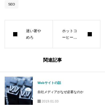
す。
SEO
迷い箸や
ホットコ
めろ
ーヒーし
かない店
でアイス
コーヒー
関連記事
を頼むと
どうなる
か
Webサイトの話
自社メディアがなぜ必要なのか
2019.01.03