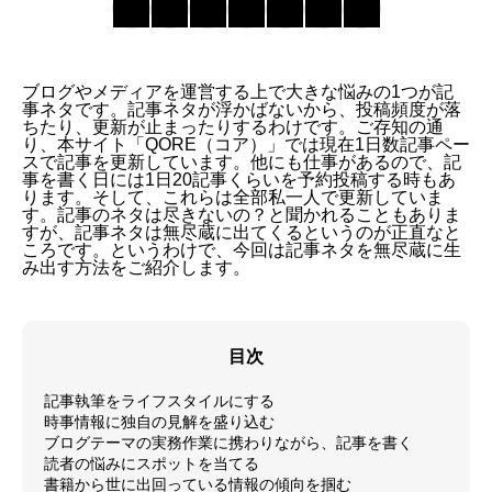
ブログやメディアを運営する上で大きな悩みの1つが記
事ネタです。記事ネタが浮かばないから、投稿頻度が落
ちたり、更新が止まったりするわけです。ご存知の通
り、本サイト「QORE（コア）」では現在1日数記事ペー
スで記事を更新しています。他にも仕事があるので、記
事を書く日には1日20記事くらいを予約投稿する時もあ
ります。そして、これらは全部私一人で更新していま
す。記事のネタは尽きないの？と聞かれることもありま
すが、記事ネタは無尽蔵に出てくるというのが正直なと
ころです。というわけで、今回は記事ネタを無尽蔵に生
み出す方法をご紹介します。
目次
記事執筆をライフスタイルにする
時事情報に独自の見解を盛り込む
ブログテーマの実務作業に携わりながら、記事を書く
読者の悩みにスポットを当てる
書籍から世に出回っている情報の傾向を掴む