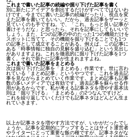
これまで書いた記事の続編や掘り下げた記事を書く
別に新たにアイデアを創出するだけがすべてではないわ
けです。今までに書いた記事の続編だったり、視点を変
えた記事を書いてもいい。だから、過去記事をザーッと
見ていくのも手ですね。で、「これ、もっと良い記事が
書けそうだな」と思ったら、それを記事にしてもいいで
しょう。また、1つの記事の中のたった1つの機能だけを
スポットに当てて、その機能を掘り下げることでも1つ
の記事として成立することがある。例えば、この記事に
ある「時事情報に独自の見解を盛り込む」という見出し
がありますよね。これを徹底的に掘り下げた記事を1つ
書く。それで新たに記事が生まれますよね。
これまで書いた記事をまとめる
次は掘り下げた記事を「まとめる」作業です。世に言わ
記事執筆をライフスタイルにする
れている「まとめ記事」というやつです。これを過去記
時事情報に独自の見解を盛り込む
事を見ながらまとめていく作業です。まとめ記事も記事
ブログテーマの実務作業に携わりながら、記事を書く
数の多いメディアでは有効です。過去記事を蘇らせる作
用があるからです。私が考える記事ネタを増やす基本法
読者の悩みにスポットを当てる
則は「掘り下げる」「まとめる」の2つなんですけど、
書籍から世に出回っている情報の傾向を掴む
これを繰り返していくだけでも記事ネタはどんどん生ま
体系的に構成を考えて記事化する
れていきます。
データ・統計記事を書く
これまで書いた記事の続編や掘り下げた記事を書く
これまで書いた記事をまとめる
以上が記事ネタを増やす方法ですが、いかがだったでし
ょうか。記事を定期的にアップすることはサイト運営者
やライターにとって重要な飯の種ですが、記事ネタがな