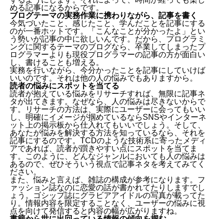
める記事になるからです。
ブログテーマの実務作業に携わりながら、記事を書く
今気づいたこと、感じたこと、学んだことを記事にする
のが一番ホットです。「こんなことが分かったよ」とい
う勢いが記事の中に欲しいんです。だから、プログラミ
ングに関するテーマのブログなら、卒業してしまったプ
ログラマーよりも現役プログラマーの記事の方が面白い
し、書けることも増える。
実務を行いながら、今分かったことを記事にしていけば
いいのです。それは他の人の悩みでもありますから。
読者の悩みにスポットを当てる
読者が抱えている悩みをリサーチすれば、無限に記事ネ
タが出てきます。なぜなら、人の悩みは尽きないからで
す。リサーチの方法は、実際にユーザーに会ってもいい
し、明確にイメージが掴めているならSNSやインターネ
ット上の掲示板から仕入れてもいいでしょう。そして、
あなたが悩みを解決する方法を知っているなら、それを
記事にするのです。
TCD
のような技術系に寄ったメディ
アであれば、読者が躓きやすい点にスポットを当てま
す。このように、どんなジャンルにおいても人の悩みは
あるので、ぜひそういう視点で記事ネタを考えてみてく
ださい。
また、悩みと言えば、雑誌の構成が参考になります。フ
ァッション誌なのに恋愛の話が書かれてたりしますでし
ょう。ゴシップ誌にグラビアアイドルの写真が載ってた
り。情報内容を限定することなく、ユーザーの悩みに視
点を向けて発信すると内容の幅が広がりますね。
書籍から世に出回っている情報の傾向を掴む