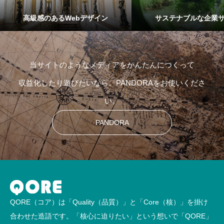
高級感のあるWebデザイン
サステナブルな企業
当サイトのようなメディアをかんたんにつくって
収益化したり遊びたいなら、PANDORAをお使いくださ
い。
PANDORA
QORE（コア）は「Quality（品質）」と「Core（核）」を掛け
合わせた造語です。「核心に迫りたい」という想いで「QORE」