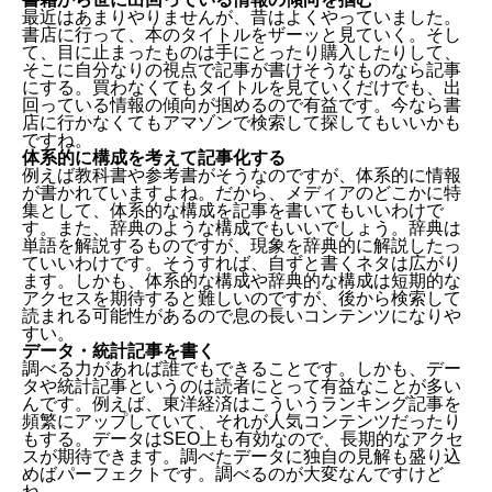
最近はあまりやりませんが、昔はよくやっていました。
書店に行って、本のタイトルをザーッと見ていく。そし
て、目に止まったものは手にとったり購入したりして、
そこに自分なりの視点で記事が書けそうなものなら記事
にする。買わなくてもタイトルを見ていくだけでも、出
回っている情報の傾向が掴めるので有益です。今なら書
店に行かなくてもアマゾンで検索して探してもいいかも
ですね。
体系的に構成を考えて記事化する
例えば教科書や参考書がそうなのですが、体系的に情報
が書かれていますよね。だから、メディアのどこかに特
集として、体系的な構成を記事を書いてもいいわけで
す。また、辞典のような構成でもいいでしょう。辞典は
単語を解説するものですが、現象を辞典的に解説したっ
ていいわけです。そうすれば、自ずと書くネタは広がり
ます。しかも、体系的な構成や辞典的な構成は短期的な
アクセスを期待すると難しいのですが、後から検索して
読まれる可能性があるので息の長いコンテンツになりや
すい。
データ・統計記事を書く
調べる力があれば誰でもできることです。しかも、デー
タや統計記事というのは読者にとって有益なことが多い
んです。例えば、東洋経済は
こういうランキング記事
を
頻繁にアップしていて、それが人気コンテンツだったり
もする。データはSEO上も有効なので、長期的なアクセ
スが期待できます。調べたデータに独自の見解も盛り込
めばパーフェクトです。調べるのが大変なんですけど
ね。