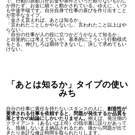
で、行動の原動力がお金や条件といった頼りないものし
か持たず、お金に細々と動かされている。ゆえに、いつ
も中途半端です。自分自身で仕事の喜びを作り出すこと
が苦手なタイプ。
「金さえ貰えれば、あとは知るか」
「言われたことしかやらないし、言われたこと以上はや
らない」
「自分の仕事が人の役に立つかどうかなんて知るか」
と自覚的には考えてないが、基本的にこういう行動様式
をとる。伸びしろは期待できないし、決して求めてもい
けない。
「あとは知るか」タイプの使い
みち
自分の仕事に責任を持たないスタンスの人に、
創造性が
要求される仕事を依頼すると、問題が発生するか品質を
落とすかの結論にしかいたりません。
例えば、発注側の
クライアント（あるいは上司）の指示書に誤りがあって
も、指摘しないまま納品されるため、後から問題が出て
きたり余計な修正時間を取られたりします。