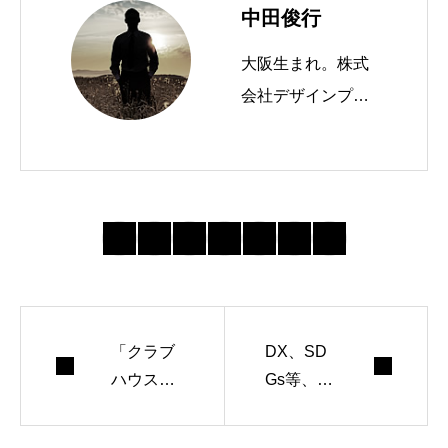
中田俊行
大阪生まれ。株式
会社デザインプラ
スという会社を経
営しています。 W
ordPressテーマTC
Dを運営したり、
ブログやメルマガ
を書いたりしてま
す。
「クラブ
DX、SD
ハウス」
Gs等、カ
どこ行っ
ッコつけ
た？
るための