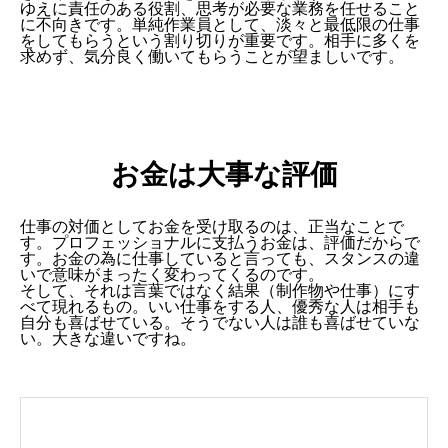
ゆえに責任のある役割、思考が必要な業務を任せること
に不向きです。単純作業員として、淡々と最低限の仕事
をしてもらうという割り切りが重要です。相手に多くを
求めず、気分良く働いてもらうことが望ましいです。
2つのスタンス
お金は大事な評価
責任を持つスタンス
責任を持たないスタンス
「あとは知るか」タイプの使いみち
仕事の対価としてお金を受け取るのは、正当なことで
お金は大事な評価
す。プロフェッショナルに支払うお金は、評価だからで
す。お金の為に仕事していると言っても、スタンスの違
いで意味がまったく変わってくるのです。
そして、それは言葉ではなく結果（制作物や仕事）にす
べて現れるもの。いい仕事をする人、優秀な人は相手も
自分も喜ばせている。そうでない人は誰も喜ばせていな
い。大きな違いですね。