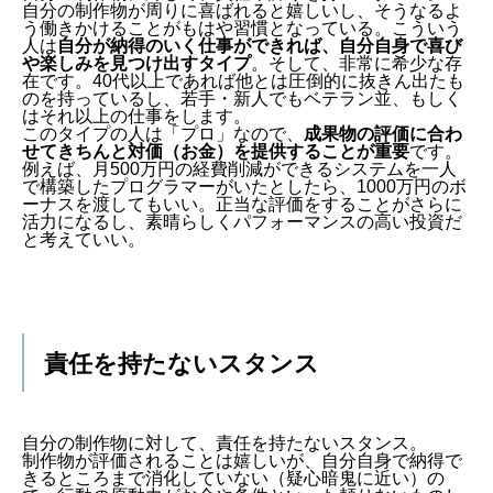
自分の制作物が周りに喜ばれると嬉しいし、そうなるよ
う働きかけることがもはや習慣となっている。こういう
人は
自分が納得のいく仕事ができれば、自分自身で喜び
や楽しみを見つけ出すタイプ
。そして、非常に希少な存
在です。40代以上であれば他とは圧倒的に抜きん出たも
のを持っているし、若手・新人でもベテラン並、もしく
はそれ以上の仕事をします。
このタイプの人は「プロ」なので、
成果物の評価に合わ
せてきちんと対価（お金）を提供することが重要
です。
例えば、月500万円の経費削減ができるシステムを一人
で構築したプログラマーがいたとしたら、1000万円のボ
ーナスを渡してもいい。正当な評価をすることがさらに
活力になるし、素晴らしくパフォーマンスの高い投資だ
と考えていい。
責任を持たないスタンス
自分の制作物に対して、責任を持たないスタンス。
制作物が評価されることは嬉しいが、自分自身で納得で
きるところまで消化していない（疑心暗鬼に近い）の