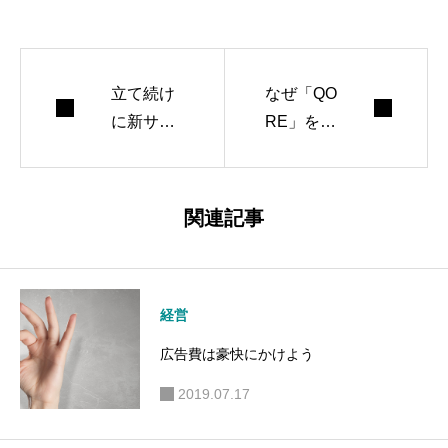
を書いたりしてま
す。
立て続け
なぜ「QO
に新サイ
RE」をつ
トをリリ
くったの
ースした
か
ワケ
関連記事
経営
広告費は豪快にかけよう
2019.07.17