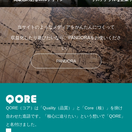
当サイトのようなメディアをかんたんにつくって
収益化したり遊びたいなら、PANDORAをお使いくださ
い。
PANDORA
QORE（コア）は「Quality（品質）」と「Core（核）」を掛け
合わせた造語です。「核心に迫りたい」という想いで「QORE」
と名付けました。