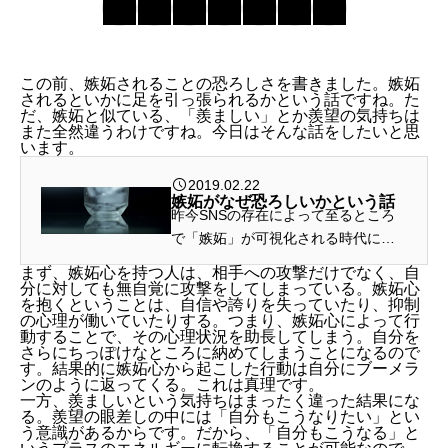
この前、嫉妬されることの恐ろしさを書きました。嫉妬
されるといかに足を引っ張られるかという話ですね。た
だ、嫉妬と似ている、「羨ましい」とか羨望の気持ちは
また全然違うわけですね。今日はそんな話をしたいと思
います。
2019.02.22
嫉妬がなぜ恐ろしいかという話
昨今SNSの存在によって至るところ
で「嫉妬」が可視化される時代にな
ったと私は思っているわけですが、
まず、嫉妬心を持つ人は、相手への攻撃だけでなく、自
嫉妬によって没落していく人も多く
分に対しても無自覚に攻撃をしてしまっている。嫉妬心
を抱くということは、自信や誇りを失っていたり、抑制
目にするわけです。というわけで、
の心理が働いていたりする。つまり、嫉妬心によって行
現代の嫉妬の構造や嫉妬されること
動することで、その心理状況を助長してしまう。自分を
さらにちっぽけなところに納めてしまうことになるので
の恐ろ...
す。結果的に嫉妬心から起こした行動は自分にブーメラ
ンのように返ってくる。これは真理です。
一方、羨ましいという気持ちはまったく違った結果にな
る。羨望の眼差しの中には「自分もこうなりたい」とい
う意識があるからです。だから、「自分もこうなる」と