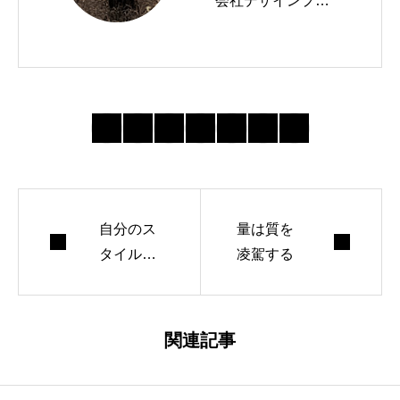
会社デザインプラ
スという会社を経
営しています。 W
ordPressテーマTC
Dを運営したり、
ブログやメルマガ
を書いたりしてま
す。
自分のス
量は質を
タイルは
凌駕する
やればや
るほど洗
商品開発
練されて
関連記事
顧客リスト
いく