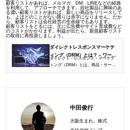
顧客リストがあれば、メルマガ、DM、LINEなどの経路
を利用して、アプローチできます。自社製品に興味のあ
る濃い顧客リストがあれば、新しい商品をリリースして
も、よほどのことがない限りは赤字になりません。だか
ら、顧客リストは会社経営の生命線でもあります。
顧客リストをとるには、主に広告費やサイト育成費など
のコストがかかります。利益が出たら、新規顧客リスト
の取得に再投資しましょう。
ダイレクトレスポンスマーケテ
ィング（DRM）とは？ – ワード
ダイレクト・レスポンス・マーケテ
プレステーマTCD
ィング（DRM）とは、商品・サービ
スの販売効率を上げるマーケティン
グ手法の1つ。
中田俊行
大阪生まれ。株式